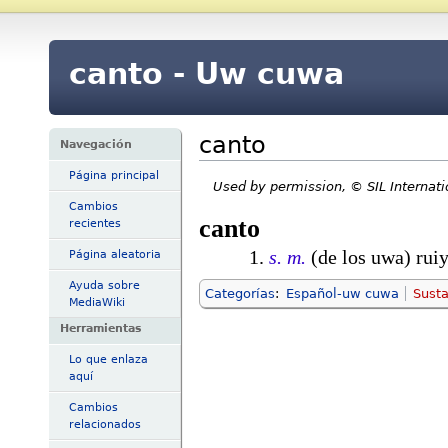
canto - Uw cuwa
canto
Navegación
Página principal
Used by permission, © SIL Internat
Cambios
canto
recientes
s. m.
(de los uwa) rui
Página aleatoria
Ayuda sobre
Categorías
:
Español-uw cuwa
Susta
MediaWiki
Herramientas
Lo que enlaza
aquí
Cambios
relacionados