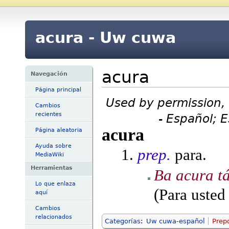
acura - Uw cuwa
acura
Navegación
Página principal
Used by permission, 
Cambios
recientes
- Español; 
acura
Página aleatoria
Ayuda sobre
prep.
para.
MediaWiki
Herramientas
Ba acura tá
Lo que enlaza
(Para usted
aquí
Cambios
relacionados
Categorías
:
Uw cuwa-español
Prep