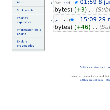
01:59 8 j
Atom
act
ant
bytes
+3
‎
Subi
Subir archivo
15:09 29 
Páginas
act
ant
especiales
bytes
+46
‎
Su
Información de la
página
Explorar
propiedades
Política de privacidad
A
Mozilla Cavendish skin modified
GitHub project page
–
Re