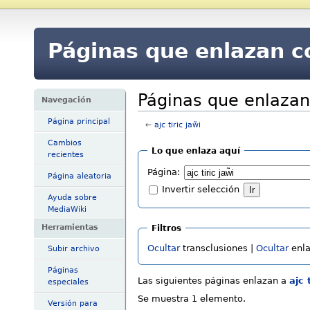
Páginas que enlazan co
Páginas que enlazan c
Navegación
Página principal
←
ajc tiric jaw̃i
Cambios
Lo que enlaza aquí
recientes
Página:
Página aleatoria
Invertir selección
Ayuda sobre
MediaWiki
Herramientas
Filtros
Ocultar
transclusiones |
Ocultar
enla
Subir archivo
Páginas
Las siguientes páginas enlazan a
ajc t
especiales
Se muestra 1 elemento.
Versión para