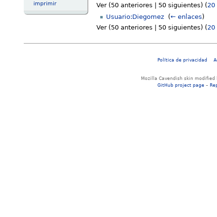
imprimir
Ver (50 anteriores | 50 siguientes) (
20
Usuario:Diegomez
‎
(
← enlaces
)
Ver (50 anteriores | 50 siguientes) (
20
Política de privacidad
A
Mozilla Cavendish skin modified
GitHub project page
–
Re